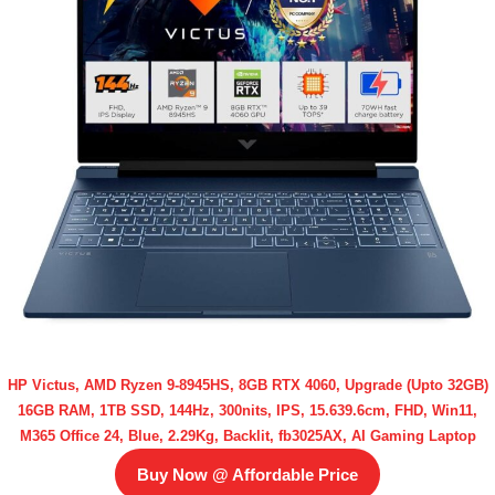
HP Victus, AMD Ryzen 9-8945HS, 8GB RTX 4060, Upgrade (Upto 32GB)
16GB RAM, 1TB SSD, 144Hz, 300nits, IPS, 15.639.6cm, FHD, Win11,
M365 Office 24, Blue, 2.29Kg, Backlit, fb3025AX, AI Gaming Laptop
Buy Now @ Affordable Price