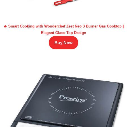
🔥 Smart Cooking with Wonderchef Zest Neo 3 Burner Gas Cooktop |
Elegant Glass Top Design
Buy Now