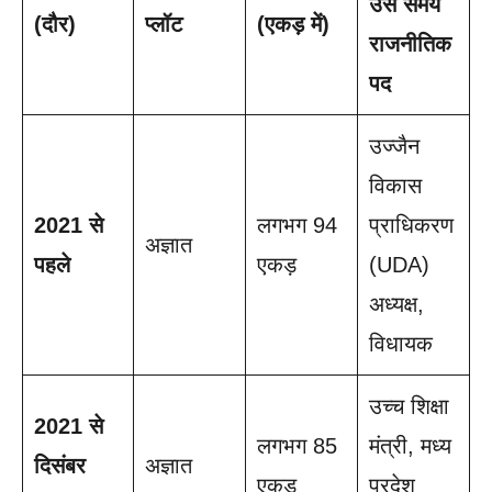
उस समय
(दौर)
प्लॉट
(एकड़ में)
राजनीतिक
पद
उज्जैन
विकास
2021 से
लगभग 94
प्राधिकरण
अज्ञात
पहले
एकड़
(UDA)
अध्यक्ष,
विधायक
उच्च शिक्षा
2021 से
लगभग 85
मंत्री, मध्य
दिसंबर
अज्ञात
एकड़
प्रदेश