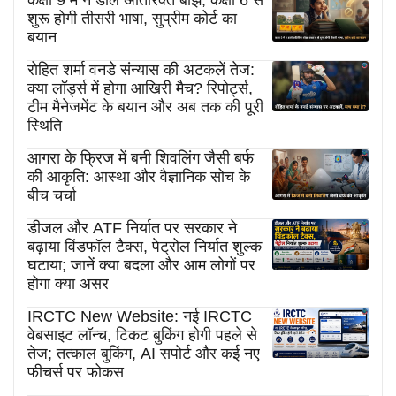
कक्षा 9 में न डालें अतिरिक्त बोझ, कक्षा 6 से
शुरू होगी तीसरी भाषा, सुप्रीम कोर्ट का
बयान
रोहित शर्मा वनडे संन्यास की अटकलें तेज:
क्या लॉर्ड्स में होगा आखिरी मैच? रिपोर्ट्स,
टीम मैनेजमेंट के बयान और अब तक की पूरी
स्थिति
आगरा के फ्रिज में बनी शिवलिंग जैसी बर्फ
की आकृति: आस्था और वैज्ञानिक सोच के
बीच चर्चा
डीजल और ATF निर्यात पर सरकार ने
बढ़ाया विंडफॉल टैक्स, पेट्रोल निर्यात शुल्क
घटाया; जानें क्या बदला और आम लोगों पर
होगा क्या असर
IRCTC New Website: नई IRCTC
वेबसाइट लॉन्च, टिकट बुकिंग होगी पहले से
तेज; तत्काल बुकिंग, AI सपोर्ट और कई नए
फीचर्स पर फोकस