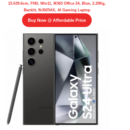
15.639.6cm, FHD, Win11, M365 Office 24, Blue, 2.29Kg,
Backlit, fb3025AX, AI Gaming Laptop
Buy Now @ Affordable Price