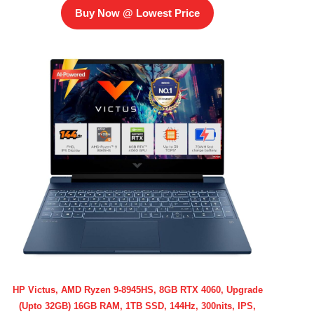
Buy Now @ Lowest Price
HP Victus, AMD Ryzen 9-8945HS, 8GB RTX 4060, Upgrade
(Upto 32GB) 16GB RAM, 1TB SSD, 144Hz, 300nits, IPS,