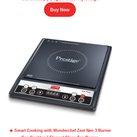
Buy Now
🔥 Smart Cooking with Wonderchef Zest Neo 3 Burner