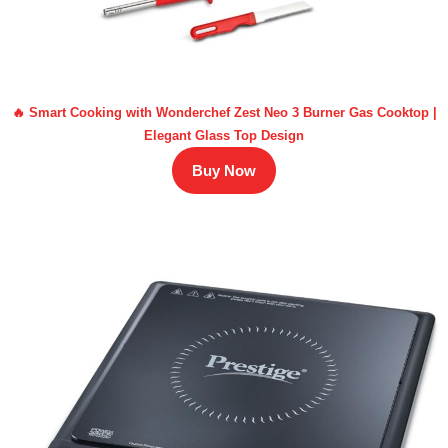
🔥 Smart Cooking with Wonderchef Zest Neo 3 Burner Gas Cooktop |
Elegant Glass Top Design
Buy Now