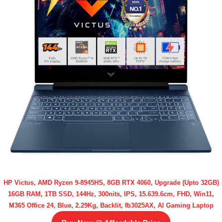
HP Victus, AMD Ryzen 9-8945HS, 8GB RTX 4060, Upgrade (Upto 32GB)
16GB RAM, 1TB SSD, 144Hz, 300nits, IPS, 15.639.6cm, FHD, Win11,
M365 Office 24, Blue, 2.29Kg, Backlit, fb3025AX, AI Gaming Laptop