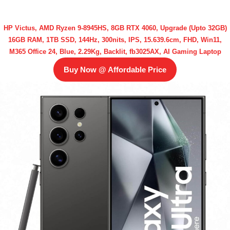
HP Victus, AMD Ryzen 9-8945HS, 8GB RTX 4060, Upgrade (Upto 32GB)
16GB RAM, 1TB SSD, 144Hz, 300nits, IPS, 15.639.6cm, FHD, Win11,
M365 Office 24, Blue, 2.29Kg, Backlit, fb3025AX, AI Gaming Laptop
Buy Now @ Affordable Price