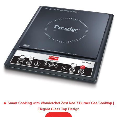
🔥 Smart Cooking with Wonderchef Zest Neo 3 Burner Gas Cooktop |
Elegant Glass Top Design