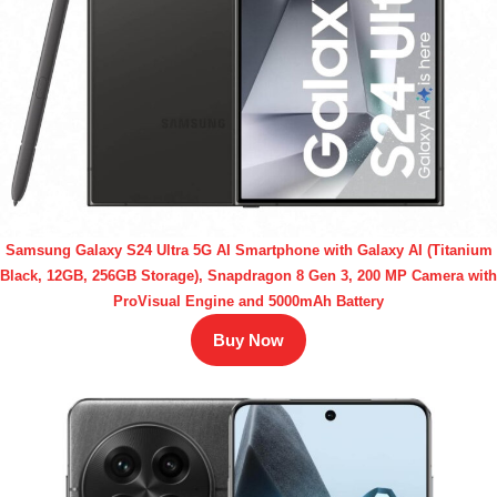
Samsung Galaxy S24 Ultra 5G AI Smartphone with Galaxy AI (Titanium
Black, 12GB, 256GB Storage), Snapdragon 8 Gen 3, 200 MP Camera with
ProVisual Engine and 5000mAh Battery
Buy Now