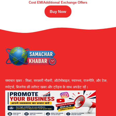
Cost EMIAdditional Exchange Offers
Buy Now
समाचार ख़बर - शिक्षा, सरकारी नौकरी, ऑटोमोबाइल, स्वास्थ्य, राजनीति, और टेक,
स्पोर्ट्स, बिजनेस की लतेंस्ट खबर और ट्रेंड्स के साथ अपडेट रहें।