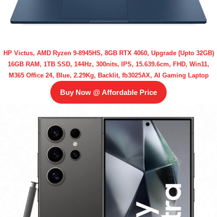
HP Victus, AMD Ryzen 9-8945HS, 8GB RTX 4060, Upgrade (Upto 32GB)
16GB RAM, 1TB SSD, 144Hz, 300nits, IPS, 15.639.6cm, FHD, Win11,
M365 Office 24, Blue, 2.29Kg, Backlit, fb3025AX, AI Gaming Laptop
Buy Now @ Affordable Price