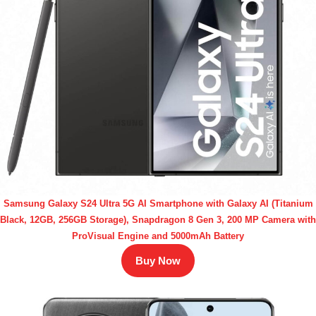
Samsung Galaxy S24 Ultra 5G AI Smartphone with Galaxy AI (Titanium
Black, 12GB, 256GB Storage), Snapdragon 8 Gen 3, 200 MP Camera with
ProVisual Engine and 5000mAh Battery
Buy Now