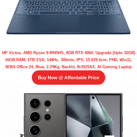
HP Victus, AMD Ryzen 9-8945HS, 8GB RTX 4060, Upgrade (Upto 32GB)
16GB RAM, 1TB SSD, 144Hz, 300nits, IPS, 15.639.6cm, FHD, Win11,
M365 Office 24, Blue, 2.29Kg, Backlit, fb3025AX, AI Gaming Laptop
Buy Now @ Affordable Price