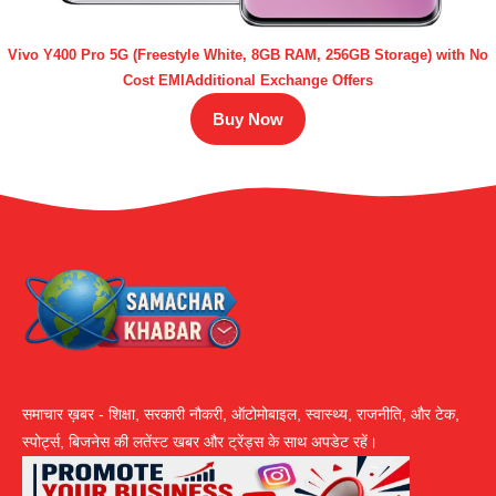
Vivo Y400 Pro 5G (Freestyle White, 8GB RAM, 256GB Storage) with No
Cost EMIAdditional Exchange Offers
Buy Now
समाचार ख़बर - शिक्षा, सरकारी नौकरी, ऑटोमोबाइल, स्वास्थ्य, राजनीति, और टेक,
स्पोर्ट्स, बिजनेस की लतेंस्ट खबर और ट्रेंड्स के साथ अपडेट रहें।