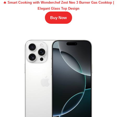
🔥 Smart Cooking with Wonderchef Zest Neo 3 Burner Gas Cooktop |
Elegant Glass Top Design
Buy Now