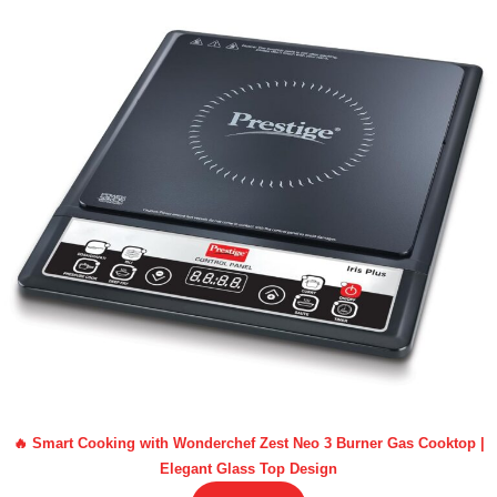
🔥 Smart Cooking with Wonderchef Zest Neo 3 Burner Gas Cooktop |
Elegant Glass Top Design