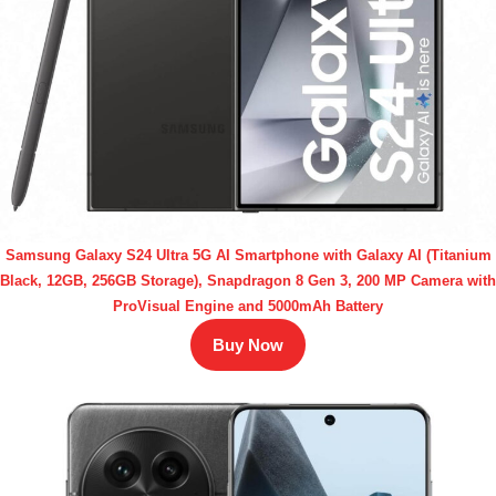
Samsung Galaxy S24 Ultra 5G AI Smartphone with Galaxy AI (Titanium
Black, 12GB, 256GB Storage), Snapdragon 8 Gen 3, 200 MP Camera with
ProVisual Engine and 5000mAh Battery
Buy Now