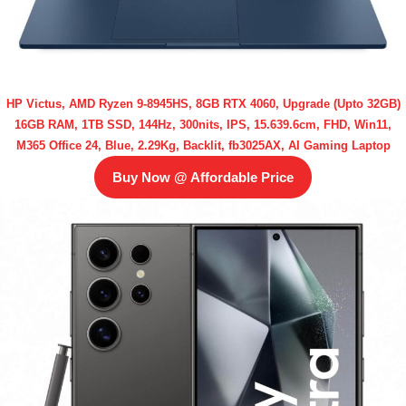
HP Victus, AMD Ryzen 9-8945HS, 8GB RTX 4060, Upgrade (Upto 32GB)
16GB RAM, 1TB SSD, 144Hz, 300nits, IPS, 15.639.6cm, FHD, Win11,
M365 Office 24, Blue, 2.29Kg, Backlit, fb3025AX, AI Gaming Laptop
Buy Now @ Affordable Price