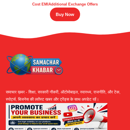
Cost EMIAdditional Exchange Offers
Buy Now
समाचार ख़बर - शिक्षा, सरकारी नौकरी, ऑटोमोबाइल, स्वास्थ्य, राजनीति, और टेक,
स्पोर्ट्स, बिजनेस की लतेंस्ट खबर और ट्रेंड्स के साथ अपडेट रहें।