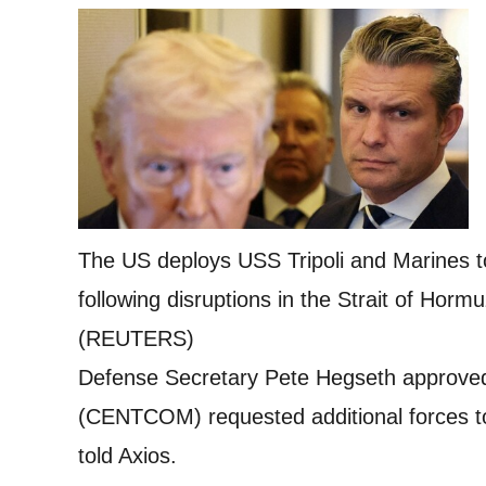
The US deploys USS Tripoli and Marines to
following disruptions in the Strait of H
(REUTERS)
Defense Secretary Pete Hegseth approve
(CENTCOM) requested additional forces to e
told Axios.