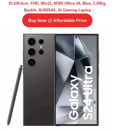
15.639.6cm, FHD, Win11, M365 Office 24, Blue, 2.29Kg,
Backlit, fb3025AX, AI Gaming Laptop
Buy Now @ Affordable Price