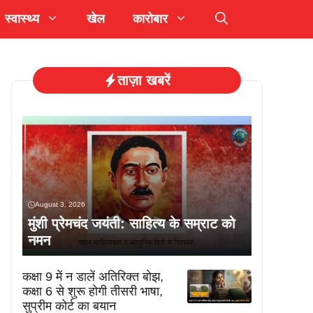
स्वास्थ्य
खेल
कारोबार
ताज़ा खबरें
August 3, 2026
मुंशी प्रेमचंद जयंती: साहित्य के सम्राट को
नमन
कक्षा 9 में न डालें अतिरिक्त बोझ,
कक्षा 6 से शुरू होगी तीसरी भाषा,
सुप्रीम कोर्ट का बयान