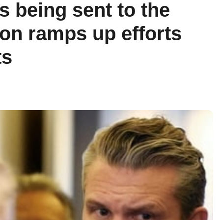
s being sent to the
on ramps up efforts
ts