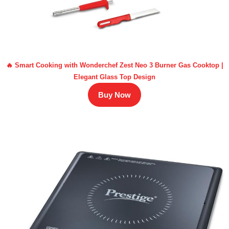
🔥 Smart Cooking with Wonderchef Zest Neo 3 Burner Gas Cooktop |
Elegant Glass Top Design
Buy Now