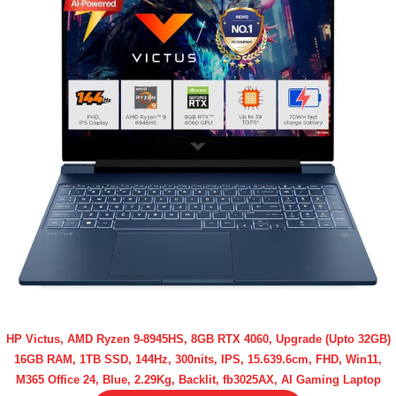
HP Victus, AMD Ryzen 9-8945HS, 8GB RTX 4060, Upgrade (Upto 32GB)
16GB RAM, 1TB SSD, 144Hz, 300nits, IPS, 15.639.6cm, FHD, Win11,
M365 Office 24, Blue, 2.29Kg, Backlit, fb3025AX, AI Gaming Laptop