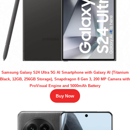
Samsung Galaxy S24 Ultra 5G AI Smartphone with Galaxy AI (Titanium
Black, 12GB, 256GB Storage), Snapdragon 8 Gen 3, 200 MP Camera with
ProVisual Engine and 5000mAh Battery
Buy Now