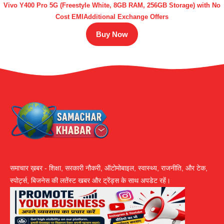
Vivo Y400 Pro 5G (Freestyle White, 8GB RAM, 256GB Storage) with No
Cost EMIAdditional Exchange Offers
Buy Now
समाचार ख़बर - शिक्षा, सरकारी नौकरी, ऑटोमोबाइल, स्वास्थ्य, राजनीति, और टेक,
स्पोर्ट्स, बिजनेस की लतेंस्ट खबर और ट्रेंड्स के साथ अपडेट रहें।