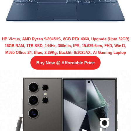
HP Victus, AMD Ryzen 9-8945HS, 8GB RTX 4060, Upgrade (Upto 32GB)
16GB RAM, 1TB SSD, 144Hz, 300nits, IPS, 15.639.6cm, FHD, Win11,
M365 Office 24, Blue, 2.29Kg, Backlit, fb3025AX, AI Gaming Laptop
Buy Now @ Affordable Price