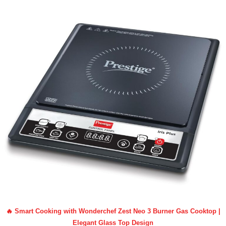
🔥 Smart Cooking with Wonderchef Zest Neo 3 Burner Gas Cooktop |
Elegant Glass Top Design