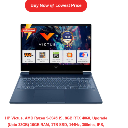
Buy Now @ Lowest Price
HP Victus, AMD Ryzen 9-8945HS, 8GB RTX 4060, Upgrade
(Upto 32GB) 16GB RAM, 1TB SSD, 144Hz, 300nits, IPS,