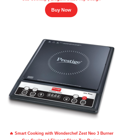
Buy Now
🔥 Smart Cooking with Wonderchef Zest Neo 3 Burner