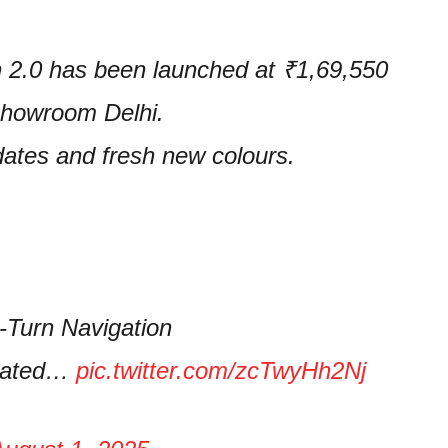
2.0 has been launched at ₹1,69,550
showroom Delhi.
ates and fresh new colours.
-Turn Navigation
pdated…
pic.twitter.com/zcTwyHh2Nj