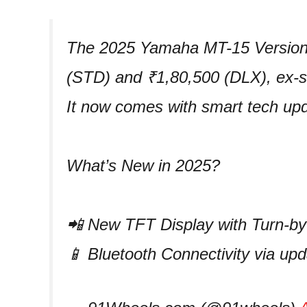
The 2025 Yamaha MT-15 Version 
(STD) and ₹1,80,500 (DLX), ex-
It now comes with smart tech upd
What’s New in 2025?
📲 New TFT Display with Turn-by
📱 Bluetooth Connectivity via u