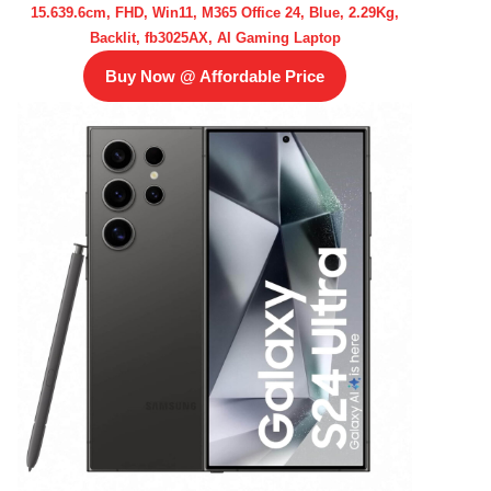
15.639.6cm, FHD, Win11, M365 Office 24, Blue, 2.29Kg,
Backlit, fb3025AX, AI Gaming Laptop
Buy Now @ Affordable Price