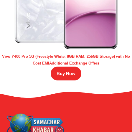
Vivo Y400 Pro 5G (Freestyle White, 8GB RAM, 256GB Storage) with No
Cost EMIAdditional Exchange Offers
Buy Now