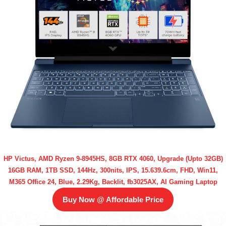
HP Victus, AMD Ryzen 9-8945HS, 8GB RTX 4060, Upgrade (Upto 32GB)
16GB RAM, 1TB SSD, 144Hz, 300nits, IPS, 15.639.6cm, FHD, Win11,
M365 Office 24, Blue, 2.29Kg, Backlit, fb3025AX, AI Gaming Laptop
Buy Now @ Affordable Price