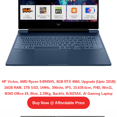
HP Victus, AMD Ryzen 9-8945HS, 8GB RTX 4060, Upgrade (Upto 32GB)
16GB RAM, 1TB SSD, 144Hz, 300nits, IPS, 15.639.6cm, FHD, Win11,
M365 Office 24, Blue, 2.29Kg, Backlit, fb3025AX, AI Gaming Laptop
Buy Now @ Affordable Price