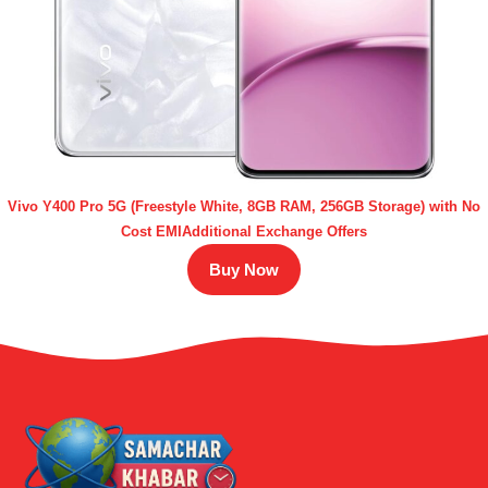
Vivo Y400 Pro 5G (Freestyle White, 8GB RAM, 256GB Storage) with No
Cost EMIAdditional Exchange Offers
Buy Now