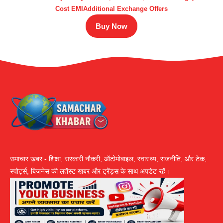
Cost EMIAdditional Exchange Offers
Buy Now
समाचार ख़बर - शिक्षा, सरकारी नौकरी, ऑटोमोबाइल, स्वास्थ्य, राजनीति, और टेक,
स्पोर्ट्स, बिजनेस की लतेंस्ट खबर और ट्रेंड्स के साथ अपडेट रहें।