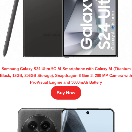
Samsung Galaxy S24 Ultra 5G AI Smartphone with Galaxy AI (Titanium
Black, 12GB, 256GB Storage), Snapdragon 8 Gen 3, 200 MP Camera with
ProVisual Engine and 5000mAh Battery
Buy Now