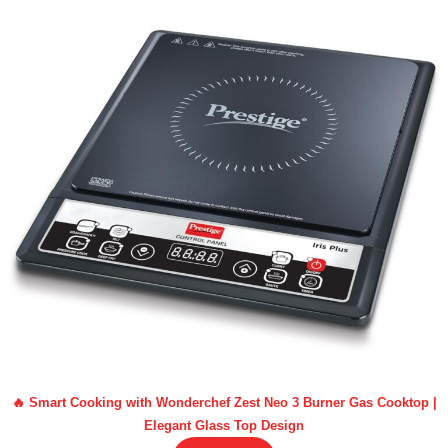
🔥 Smart Cooking with Wonderchef Zest Neo 3 Burner Gas Cooktop |
Elegant Glass Top Design