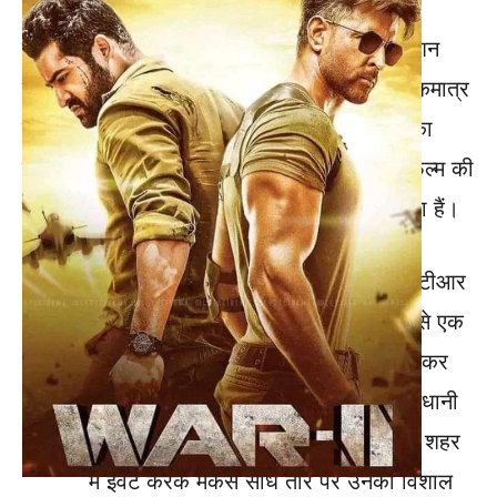
यह हैरान करने वाला है कि YRF जैसी बड़ी प्रोडक्शन
कंपनी ने अपने सबसे बड़े प्रोजेक्ट्स में से एक का एकमात्र
प्री-रिलीज़ इवेंट बॉलीवुड के केंद्र मुंबई में न करने का
फैसला किया। इसके पीछे कई ठोस कारण हैं, जो फिल्म की
सफलता के लिए एक सोची-समझी रणनीति का हिस्सा हैं।
जूनियर एनटीआर का स्टारडम:
जूनियर एनटीआर
साउथ इंडस्ट्री के सबसे बड़े सुपरस्टार्स में से एक
हैं। उनकी फैन फॉलोइंग अतुलनीय है, खासकर
तेलुगु राज्यों में। हैदराबाद, तेलंगाना की राजधानी
होने के नाते, उनका गढ़ माना जाता है। इस शहर
में इवेंट करके मेकर्स सीधे तौर पर उनकी विशाल